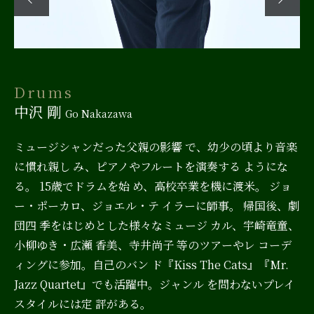
Drums
P
中沢 剛
遠
Go Nakazawa
てボ
es
ミュージシャンだった父親の影響 で、幼少の頃より音楽
1
賞。
に慣れ親し み、ピアノやフルートを演奏する ようにな
開始
る。 15歳でドラムを始 め、高校卒業を機に渡米。 ジョ
ン
ー・ポーカロ、ジョエル・テ イラーに師事。 帰国後、劇
ピ
団四 季をはじめとした様々なミュージ カル、宇崎竜童、
ン
』
小柳ゆき・広瀬 香美、寺井尚子 等のツアーやレ コーデ
催
ス
ィングに参加。自己のバン ド『Kiss The Cats』『Mr.
帖
Jazz Quartet』でも活躍中。ジャンル を問わないプレイ
唱
スタイルには定 評がある。
c