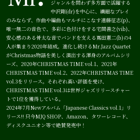
ジャンルを問わず多方面で活躍する
中沢剛(dr)を中心に、繊細なプレイ
のみならず、作曲や編曲もマルチにこなす遠藤征志(p)、
唯一無二の音色で、多彩に色付けをする宅間善之(vib)、
安心感のある骨太な音でバンドを支える嶌田憲二(b)の4
人が集まり2020年結成。進化し続けるMr.Jazz Quartet
がChristmas物語を美しく演出する渾身のアルバムシリ
ーズ、2020年CHRISTMAS TIME vol.1、2021年
CHRISTMAS TIME vol.2、2022年CHRISTMAS TIME
vol.3をリリース。それぞれ高い評価を受け、
CHRISTMAS TIME vol.3は世界ジャズリリースチャー
トで1位を獲得している。
2024年7月Newアルバム「Japanese Classics vol.1」リ
リース!! 只今MJQ SHOP、Amazon、タワーレコード、
ディスクユニオン等で絶賛発売中！