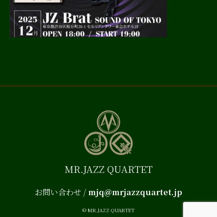
MR.JAZZ QUARTET
お問い合わせ /
mjq＠mrjazzquartet.jp
© MR.JAZZ QUARTET